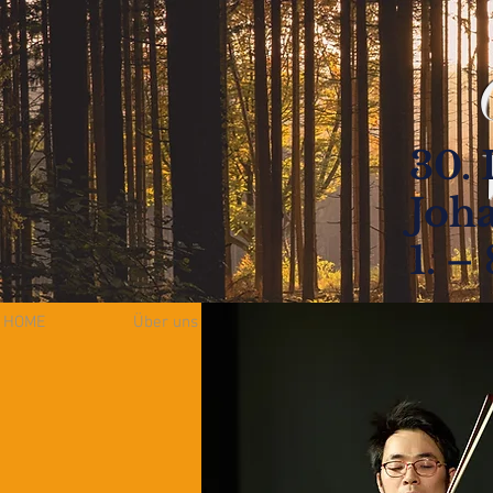
30. 
Joh
1. –
HOME
Über uns
ÜBER MICH
KONTAKT