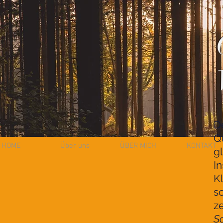
D
Q
HOME
Über uns
ÜBER MICH
KONTAKT
g
I
K
s
z
S